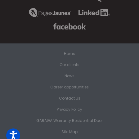
Home
Our clients
News
Career opportunities
Contact us
Privacy Policy
GARAGA Warranty Residential Door
Site Map